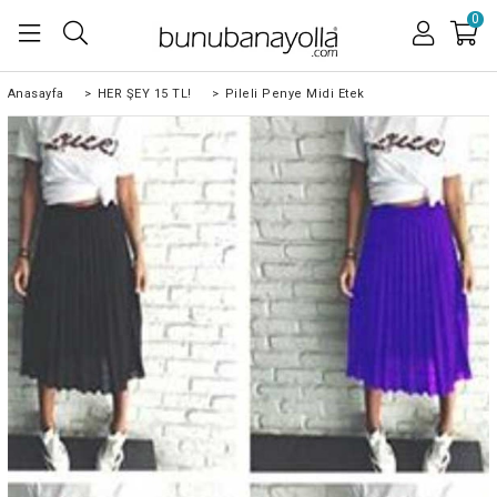
0
Anasayfa
>
HER ŞEY 15 TL!
>
Pileli Penye Midi Etek