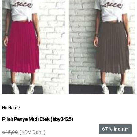
No Name
Pileli Penye Midi Etek
(bby0425)
67
%
İndirim
₺45,00
(KDV Dahil)