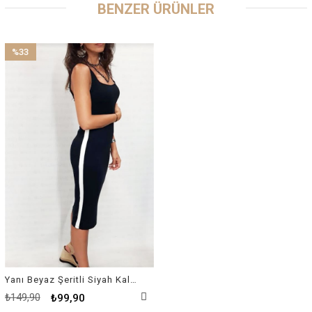
BENZER ÜRÜNLER
%33
İndirim
%33İndirim
Yanı Beyaz Şeritli Siyah Kalem Elbise
₺149,90
₺99,90