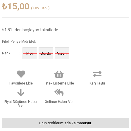
₺15,00
(KDV Dahil)
₺1,81
'den başlayan taksitlerle
Pileli Penye Midi Etek
:
Renk
Mor
Bordo
Vizon
Favorilere Ekle
İstek Listeme Ekle
Karşılaştır
Fiyat Düşünce Haber
Gelince Haber Ver
Ver
Ürün stoklarımızda kalmamıştır.