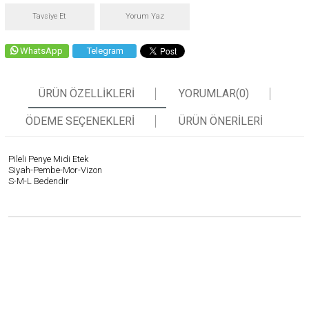
Tavsiye Et
Yorum Yaz
WhatsApp
Telegram
ÜRÜN ÖZELLIKLERI
YORUMLAR
(0)
ÖDEME SEÇENEKLERI
ÜRÜN ÖNERILERI
Pileli Penye Midi Etek
Siyah-Pembe-Mor-Vizon
S-M-L Bedendir