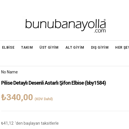
ELBİSE
TAKIM
ÜST GİYİM
ALT GİYİM
DIŞ GİYİM
HER ŞE
No Name
Pilise Detaylı Desenli Astarlı Şifon Elbise
(bby1584)
₺340,00
(KDV Dahil)
₺41,12
'den başlayan taksitlerle