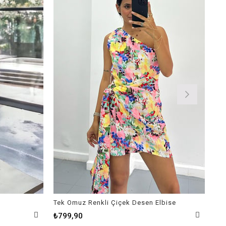
Tek Omuz Renkli Çiçek Desen Elbise
Kar
₺799,90
₺9