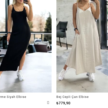
Örme Siyah Elbise
Bej Cepli Çan Elbise
₺779,90