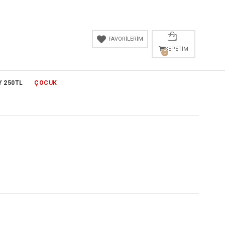
FAVORİLERİM
SEPETIM
0
Y 250TL
ÇOCUK