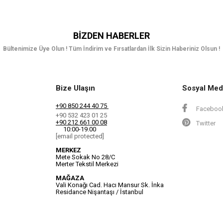
BIZDEN HABERLER
Bültenimize Üye Olun ! Tüm İndirim ve Fırsatlardan İlk Sizin Haberiniz Olsun !
Bize Ulaşın
Sosyal Med
+90 850 244 40 75
Faceboo
+90 532 423 01 25
+90 212 661 00 08
Twitter
10:00-19.00
[email protected]
MERKEZ
Mete Sokak No 28/C
Merter Tekstil Merkezi
MAĞAZA
Vali Konağı Cad. Hacı Mansur Sk. İnka
Residance Nişantaşı / İstanbul