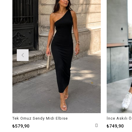
Tek Omuz Sendy Midi Elbise
İnce Askılı 
₺579,90
₺749,90