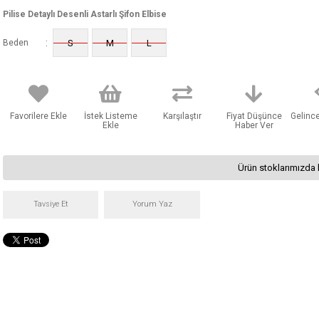
Pilise Detaylı Desenli Astarlı Şifon Elbise
:
Beden
S
M
L
Favorilere Ekle
İstek Listeme
Karşılaştır
Fiyat Düşünce
Gelinc
Ekle
Haber Ver
Ürün stoklarımızda 
Tavsiye Et
Yorum Yaz