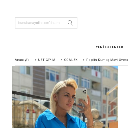
YENİ GELENLER
Anasayfa
>
ÜST GİYİM
>
GÖMLEK
>
Poplin Kumaş Mavi Over