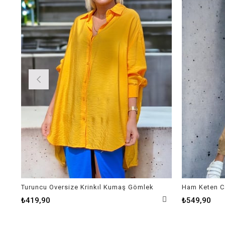
Turuncu Oversize Krinkıl Kumaş Gömlek
Ham Keten C
₺419,90
₺549,90