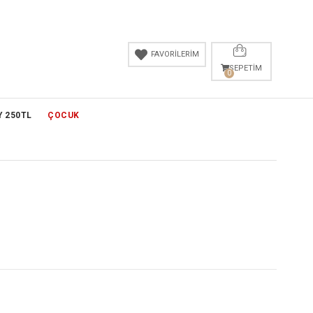
FAVORİLERİM
SEPETIM
0
Y 250TL
ÇOCUK