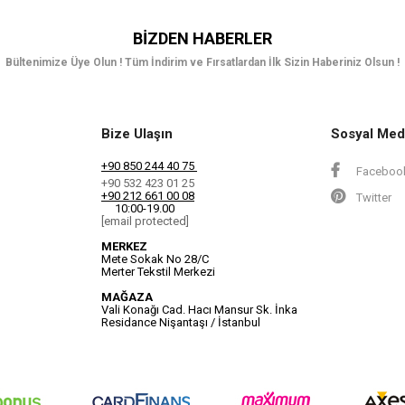
BIZDEN HABERLER
Bültenimize Üye Olun ! Tüm İndirim ve Fırsatlardan İlk Sizin Haberiniz Olsun !
Bize Ulaşın
Sosyal Med
+90 850 244 40 75
Faceboo
+90 532 423 01 25
+90 212 661 00 08
Twitter
10:00-19.00
[email protected]
MERKEZ
Mete Sokak No 28/C
Merter Tekstil Merkezi
MAĞAZA
Vali Konağı Cad. Hacı Mansur Sk. İnka
Residance Nişantaşı / İstanbul