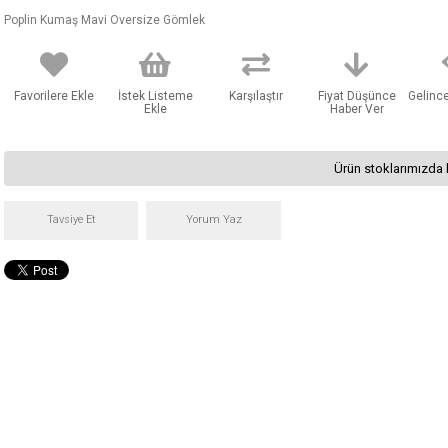
Poplin Kumaş Mavi Oversize Gömlek
Favorilere Ekle
İstek Listeme
Karşılaştır
Fiyat Düşünce
Gelinc
Ekle
Haber Ver
Ürün stoklarımızda 
Tavsiye Et
Yorum Yaz