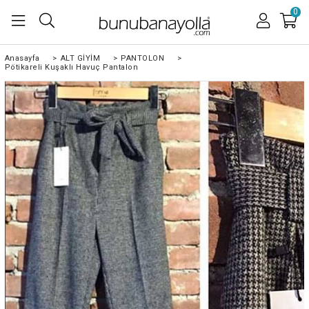
0
Anasayfa
>
ALT GİYİM
>
PANTOLON
>
Pötikareli Kuşaklı Havuç Pantalon