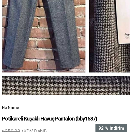
No Name
Pötikareli Kuşaklı Havuç Pantalon
(bby1587)
92
%
İndirim
₺250,00
(KDV Dahil)