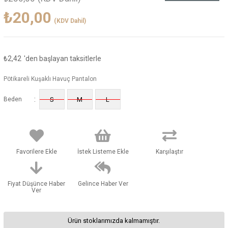
₺20,00
(KDV Dahil)
₺2,42
'den başlayan taksitlerle
Pötikareli Kuşaklı Havuç Pantalon
:
Beden
S
M
L
Favorilere Ekle
İstek Listeme Ekle
Karşılaştır
Fiyat Düşünce Haber
Gelince Haber Ver
Ver
Ürün stoklarımızda kalmamıştır.