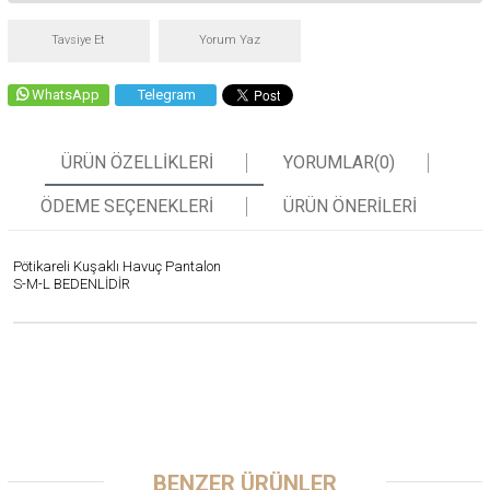
Tavsiye Et
Yorum Yaz
WhatsApp
Telegram
ÜRÜN ÖZELLIKLERI
YORUMLAR
(0)
ÖDEME SEÇENEKLERI
ÜRÜN ÖNERILERI
Pötikareli Kuşaklı Havuç Pantalon
S-M-L BEDENLİDİR
BENZER ÜRÜNLER