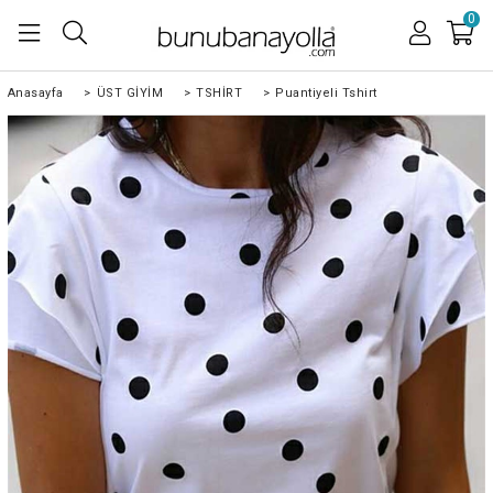
0
Anasayfa
>
ÜST GİYİM
>
TSHİRT
>
Puantiyeli Tshirt