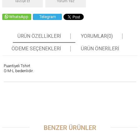
Tavsiye Et
Yorum Yaz
WhatsApp
Telegram
ÜRÜN ÖZELLIKLERI
YORUMLAR
(0)
ÖDEME SEÇENEKLERI
ÜRÜN ÖNERILERI
Puantiyeli Tshirt
S-M-L bedenlidir.
BENZER ÜRÜNLER