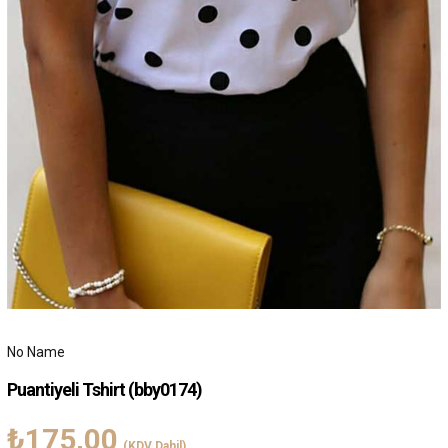
No Name
Puantiyeli Tshirt
(bby0174)
₺175,00
(KDV Dahil)