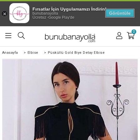
Fırsatlar İçin Uygulamamızı İndirin!
Görüntüle
bunubanayolla
Ücretsiz -Google Play'de
0
Anasayfa
>
Elbise
>
Püsküllü Gold Biye Detay Elbise