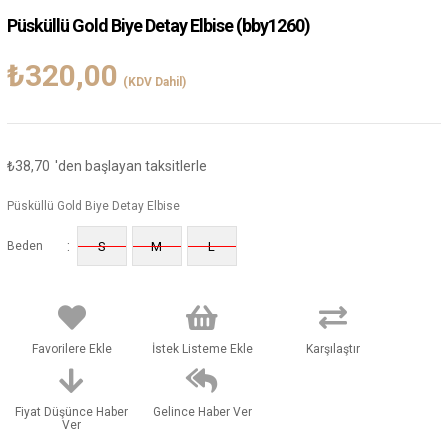
Püsküllü Gold Biye Detay Elbise
(bby1260)
₺320,00
(KDV Dahil)
₺38,70
'den başlayan taksitlerle
Püsküllü Gold Biye Detay Elbise
:
Beden
S
M
L
Favorilere Ekle
İstek Listeme Ekle
Karşılaştır
Fiyat Düşünce Haber
Gelince Haber Ver
Ver