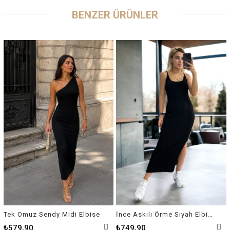
BENZER ÜRÜNLER
Tek Omuz Sendy Midi Elbise
İnce Askılı Örme Siyah Elbise
₺579,90
₺749,90