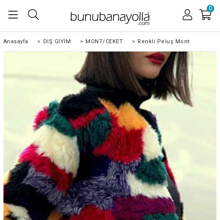
0
Anasayfa
>
DIŞ GİYİM
>
MONT/CEKET
>
Renkli Peluş Mont