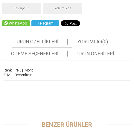
Tavsiye Et
Yorum Yaz
WhatsApp
Telegram
ÜRÜN ÖZELLIKLERI
YORUMLAR
(0)
ÖDEME SEÇENEKLERI
ÜRÜN ÖNERILERI
Renkli Peluş Mont
S-M-L Bedenlidir
BENZER ÜRÜNLER