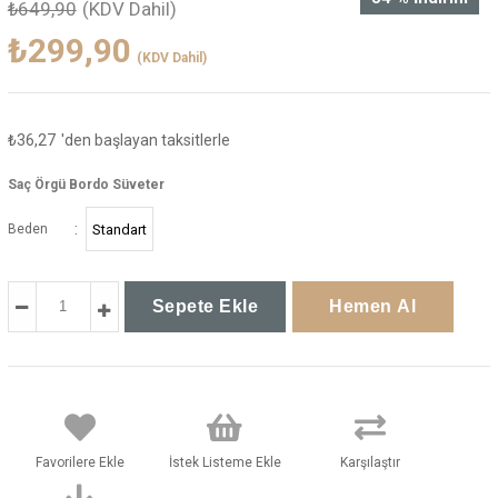
₺649,90
(KDV Dahil)
₺299,90
(KDV Dahil)
₺36,27
'den başlayan taksitlerle
Saç Örgü Bordo Süveter
:
Beden
Standart
Favorilere Ekle
İstek Listeme Ekle
Karşılaştır