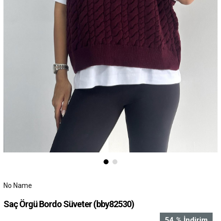
No Name
Saç Örgü Bordo Süveter
(bby82530)
54
%
İndirim