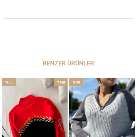
BENZER ÜRÜNLER
%55
Yeni
%48
İndirim
Ürün
İndirim
%55İndirim
%48İndirim