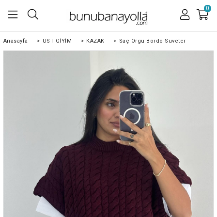
0
Anasayfa
>
ÜST GİYİM
>
KAZAK
>
Saç Örgü Bordo Süveter