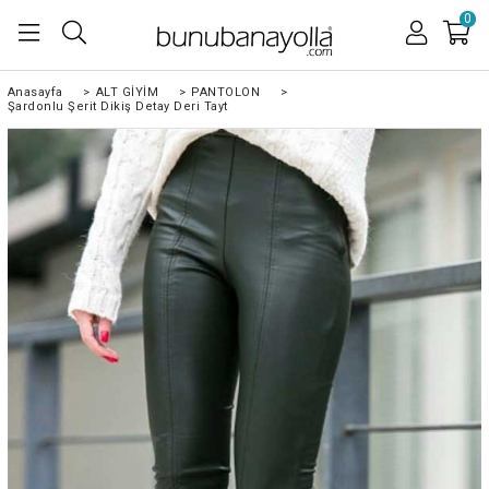
0
Anasayfa
>
ALT GİYİM
>
PANTOLON
>
Şardonlu Şerit Dikiş Detay Deri Tayt