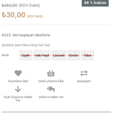
88
%
İndirim
₺260,00
(KDV Dahil)
₺30,00
(KDV Dahil)
₺3,63
'den başlayan taksitlerle
Şardonlu Şerit Dikiş Detay Deri Tayt
:
Renk
Siyah
Haki Yeşil
Lacivert
Bordo
Taba
Favorilere Ekle
İstek Listeme Ekle
Karşılaştır
Fiyat Düşünce Haber
Gelince Haber Ver
Ver