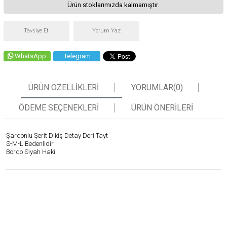
Ürün stoklarımızda kalmamıştır.
Tavsiye Et
Yorum Yaz
WhatsApp
Telegram
ÜRÜN ÖZELLIKLERI
YORUMLAR
(0)
ÖDEME SEÇENEKLERI
ÜRÜN ÖNERILERI
Şardonlu Şerit Dikiş Detay Deri Tayt
S-M-L Bedenlidir
Bordo Siyah Haki