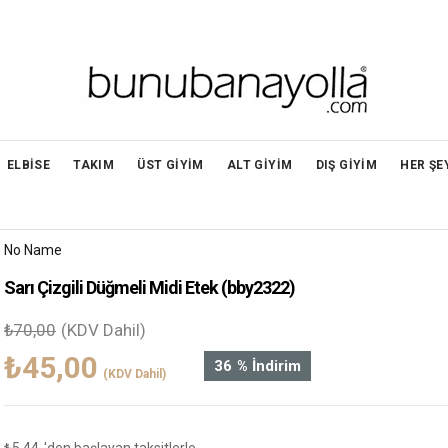
ELBİSE
TAKIM
ÜST GİYİM
ALT GİYİM
DIŞ GİYİM
HER ŞE
No Name
Sarı Çizgili Düğmeli Midi Etek
(bby2322)
₺70,00
(KDV Dahil)
₺45,00
36
%
İndirim
(KDV Dahil)