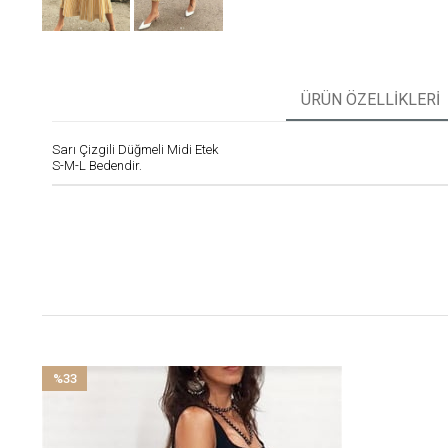
ÜRÜN ÖZELLIKLERI
Sarı Çizgili Düğmeli Midi Etek
S-M-L Bedendir.
%33
İndirim
%33İndirim