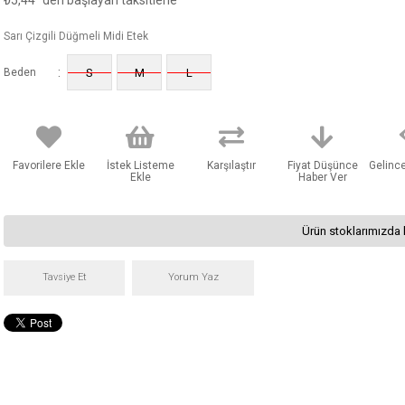
₺5,44
'den başlayan taksitlerle
Sarı Çizgili Düğmeli Midi Etek
:
Beden
S
M
L
Favorilere Ekle
İstek Listeme
Karşılaştır
Fiyat Düşünce
Gelinc
Ekle
Haber Ver
Ürün stoklarımızda 
Tavsiye Et
Yorum Yaz