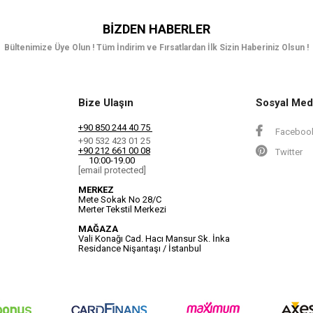
BIZDEN HABERLER
Bültenimize Üye Olun ! Tüm İndirim ve Fırsatlardan İlk Sizin Haberiniz Olsun !
Bize Ulaşın
Sosyal Med
+90 850 244 40 75
Faceboo
+90 532 423 01 25
+90 212 661 00 08
Twitter
10:00-19.00
[email protected]
MERKEZ
Mete Sokak No 28/C
Merter Tekstil Merkezi
MAĞAZA
Vali Konağı Cad. Hacı Mansur Sk. İnka
Residance Nişantaşı / İstanbul