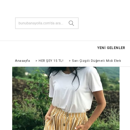
YENİ GELENLER
Anasayfa
>
HER ŞEY 15 TL!
>
Sarı Çizgili Düğmeli Midi Etek