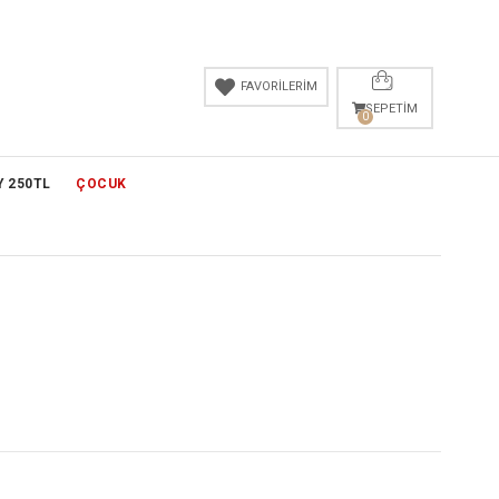
FAVORİLERİM
SEPETIM
0
Y 250TL
ÇOCUK