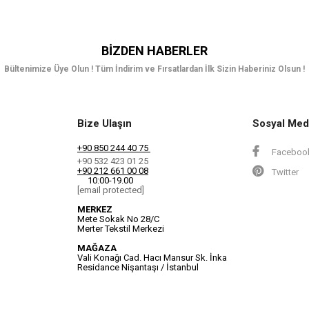
BIZDEN HABERLER
Bültenimize Üye Olun ! Tüm İndirim ve Fırsatlardan İlk Sizin Haberiniz Olsun !
Bize Ulaşın
Sosyal Med
+90 850 244 40 75
Faceboo
+90 532 423 01 25
+90 212 661 00 08
Twitter
10:00-19.00
[email protected]
MERKEZ
Mete Sokak No 28/C
Merter Tekstil Merkezi
MAĞAZA
Vali Konağı Cad. Hacı Mansur Sk. İnka
Residance Nişantaşı / İstanbul