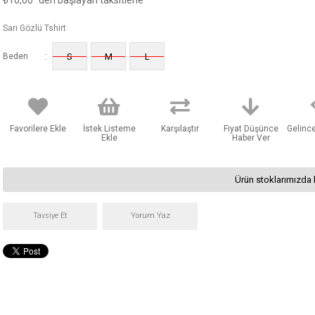
₺10,00
'den başlayan taksitlerle
Sarı Gözlü Tshirt
:
Beden
S
M
L
Favorilere Ekle
İstek Listeme
Karşılaştır
Fiyat Düşünce
Gelinc
Ekle
Haber Ver
Ürün stoklarımızda 
Tavsiye Et
Yorum Yaz