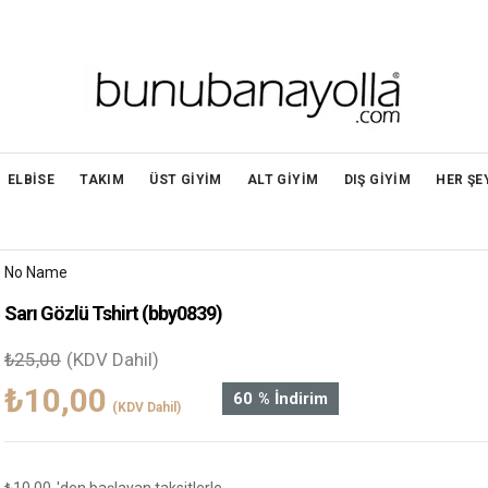
ELBİSE
TAKIM
ÜST GİYİM
ALT GİYİM
DIŞ GİYİM
HER ŞE
No Name
Sarı Gözlü Tshirt
(bby0839)
₺25,00
(KDV Dahil)
₺10,00
60
%
İndirim
(KDV Dahil)