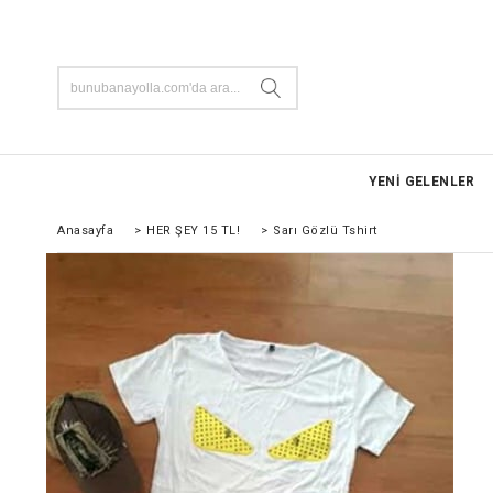
YENİ GELENLER
Anasayfa
>
HER ŞEY 15 TL!
>
Sarı Gözlü Tshirt