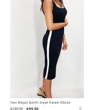
%33İndirim
Yanı Beyaz Şeritli Siyah Kalem Elbise
₺149,90
₺99,90