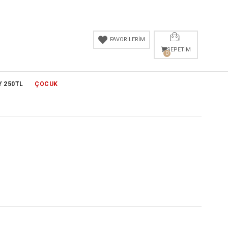
FAVORİLERİM
SEPETIM
0
Y 250TL
ÇOCUK