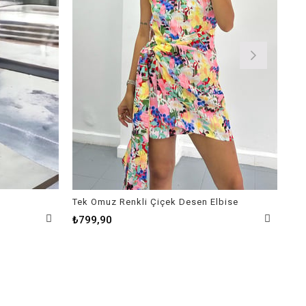
Tek Omuz Renkli Çiçek Desen Elbise
Kar
₺799,90
₺9