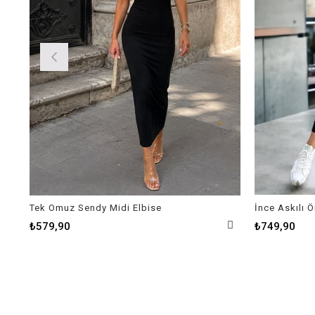
Tek Omuz Sendy Midi Elbise
İnce Askılı 
₺579,90
₺749,90