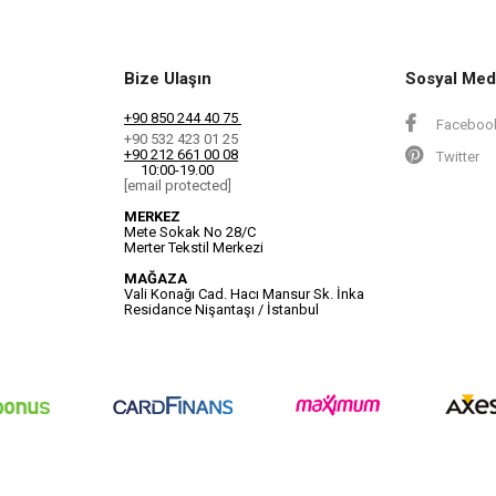
Bize Ulaşın
Sosyal Med
+90 850 244 40 75
Faceboo
+90 532 423 01 25
+90 212 661 00 08
Twitter
10:00-19.00
[email protected]
MERKEZ
Mete Sokak No 28/C
Merter Tekstil Merkezi
MAĞAZA
Vali Konağı Cad. Hacı Mansur Sk. İnka
Residance Nişantaşı / İstanbul