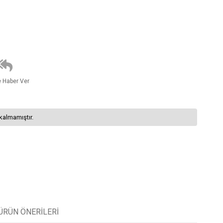
e Haber Ver
kalmamıştır.
ÜRÜN ÖNERILERI