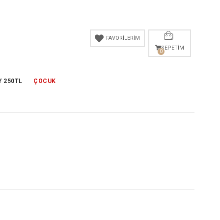
FAVORİLERİM
SEPETIM
0
Y 250TL
ÇOCUK