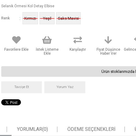
Selanik Örmesi Kol Detay Elbise
:
Renk
Kırmızı
Yeşil
Saks Mavisi
Favorilere Ekle
İstek Listeme
Karşılaştır
Fiyat Düşünce
Gelinc
Ekle
Haber Ver
Ürün stoklarımızda 
Tavsiye Et
Yorum Yaz
YORUMLAR
(0)
ÖDEME SEÇENEKLERI