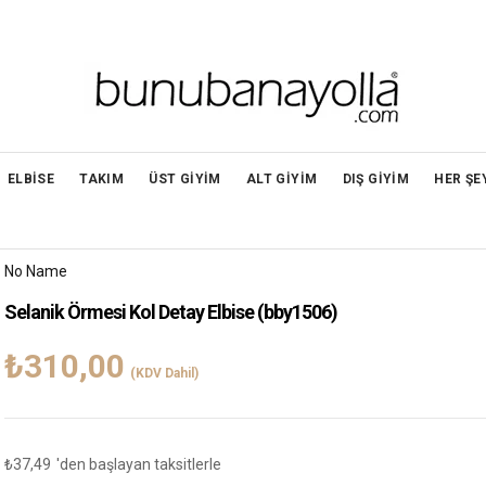
ELBİSE
TAKIM
ÜST GİYİM
ALT GİYİM
DIŞ GİYİM
HER ŞE
No Name
Selanik Örmesi Kol Detay Elbise
(bby1506)
₺310,00
(KDV Dahil)
₺37,49
'den başlayan taksitlerle