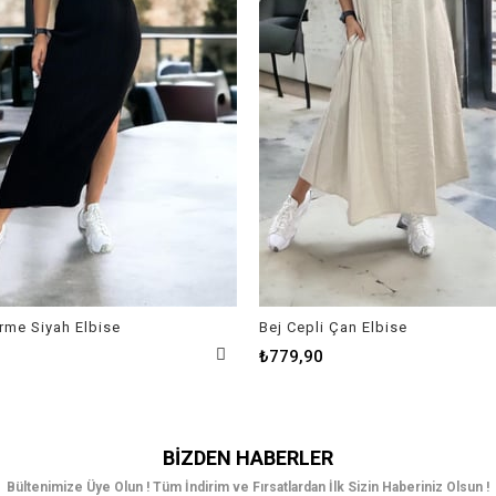
Örme Siyah Elbise
Bej Cepli Çan Elbise
₺779,90
BIZDEN HABERLER
Bültenimize Üye Olun ! Tüm İndirim ve Fırsatlardan İlk Sizin Haberiniz Olsun !