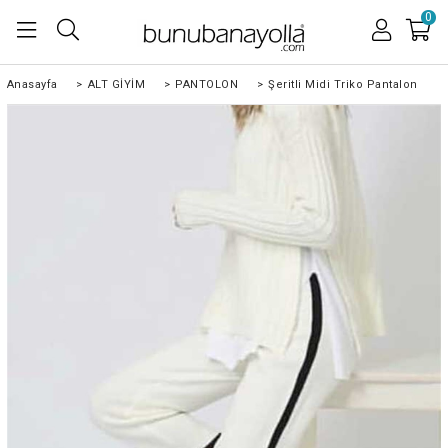
0
Anasayfa
>
ALT GİYİM
>
PANTOLON
>
Şeritli Midi Triko Pantalon