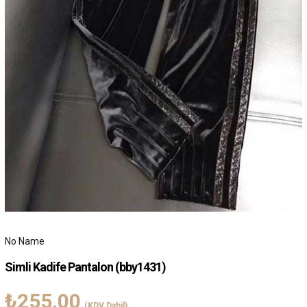
No Name
Simli Kadife Pantalon
(bby1431)
₺255,00
(KDV Dahil)