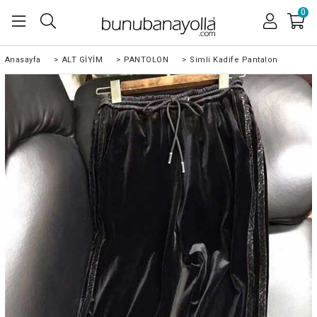
0
Anasayfa
>
ALT GİYİM
>
PANTOLON
>
Simli Kadife Pantalon