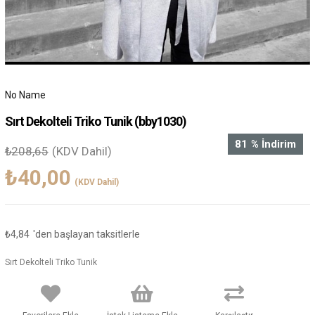
No Name
Sırt Dekolteli Triko Tunik
(bby1030)
81
%
İndirim
₺208,65
(KDV Dahil)
₺40,00
(KDV Dahil)
₺4,84
'den başlayan taksitlerle
Sırt Dekolteli Triko Tunik