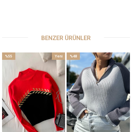
BENZER ÜRÜNLER
%55
Yeni
%48
İndirim
Ürün
İndirim
%55İndirim
%48İndirim