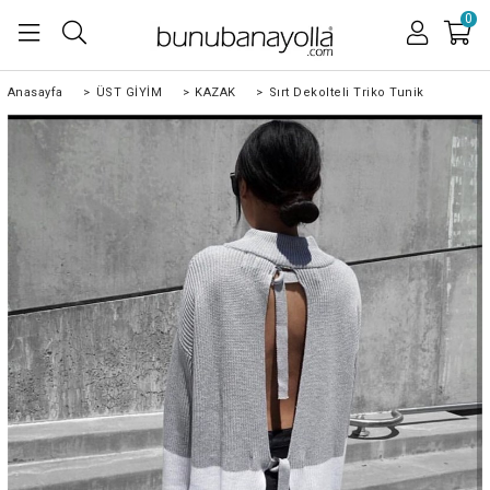
0
Anasayfa
>
ÜST GİYİM
>
KAZAK
>
Sırt Dekolteli Triko Tunik