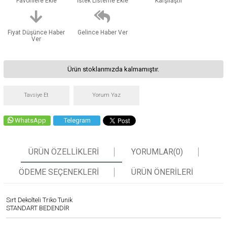
Favorilere Ekle
İstek Listeme Ekle
Karşılaştır
Fiyat Düşünce Haber
Gelince Haber Ver
Ver
Ürün stoklarımızda kalmamıştır.
Tavsiye Et
Yorum Yaz
WhatsApp
Telegram
ÜRÜN ÖZELLIKLERI
YORUMLAR
(0)
ÖDEME SEÇENEKLERI
ÜRÜN ÖNERILERI
Sırt Dekolteli Triko Tunik
STANDART BEDENDİR