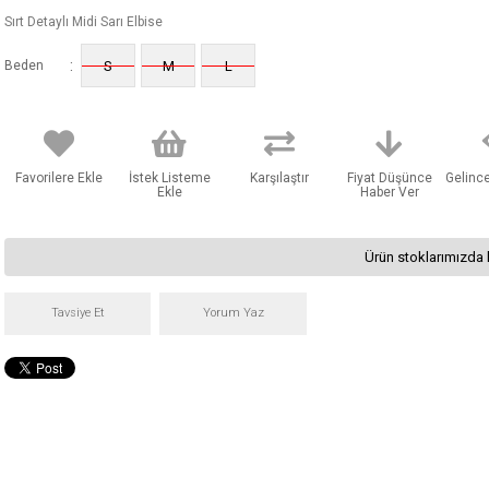
Sırt Detaylı Midi Sarı Elbise
:
Beden
S
M
L
Favorilere Ekle
İstek Listeme
Karşılaştır
Fiyat Düşünce
Gelinc
Ekle
Haber Ver
Ürün stoklarımızda 
Tavsiye Et
Yorum Yaz