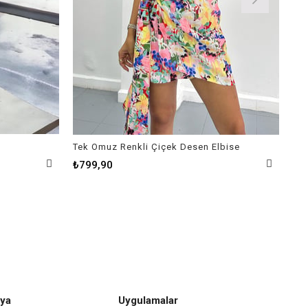
Tek Omuz Renkli Çiçek Desen Elbise
Kar
₺799,90
₺9
ya
Uygulamalar