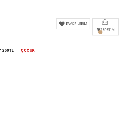
FAVORİLERİM
SEPETIM
0
Y 250TL
ÇOCUK