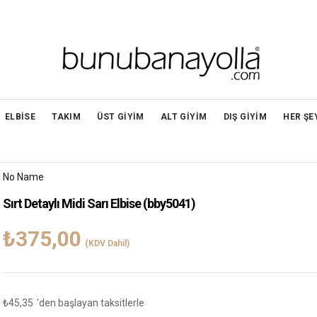
ELBİSE
TAKIM
ÜST GİYİM
ALT GİYİM
DIŞ GİYİM
HER ŞE
No Name
Sırt Detaylı Midi Sarı Elbise
(bby5041)
₺375,00
(KDV Dahil)
₺45,35
'den başlayan taksitlerle