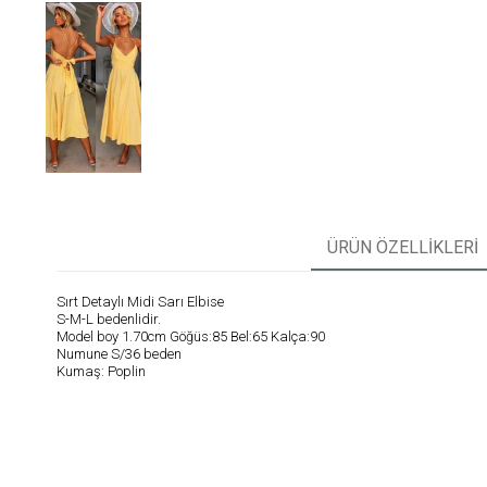
ÜRÜN ÖZELLIKLERI
Sırt Detaylı Midi Sarı Elbise
S-M-L bedenlidir.
Model boy 1.70cm Göğüs:85 Bel:65 Kalça:90
Numune S/36 beden
Kumaş: Poplin