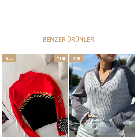
BENZER ÜRÜNLER
%55
Yeni
%48
İndirim
Ürün
İndirim
%55İndirim
%48İndirim