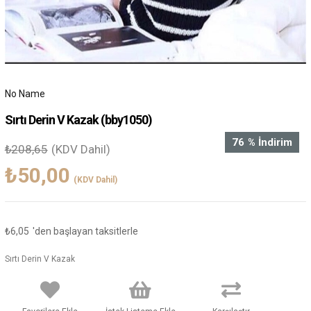
No Name
Sırtı Derin V Kazak
(bby1050)
76
%
İndirim
₺208,65
(KDV Dahil)
₺50,00
(KDV Dahil)
₺6,05
'den başlayan taksitlerle
Sırtı Derin V Kazak