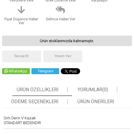
Favorilere Ekle
İstek Listeme Ekle
Karşılaştır
Fiyat Düşünce Haber
Gelince Haber Ver
Ver
Ürün stoklarımızda kalmamıştır.
Tavsiye Et
Yorum Yaz
WhatsApp
Telegram
ÜRÜN ÖZELLIKLERI
YORUMLAR
(0)
ÖDEME SEÇENEKLERI
ÜRÜN ÖNERILERI
Sırtı Derin V Kazak
STANDART BEDENDİR