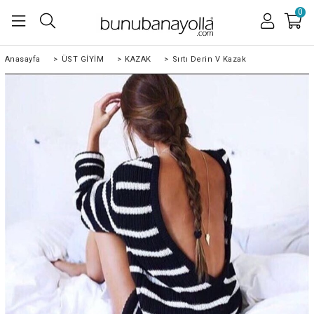
0
Anasayfa
>
ÜST GİYİM
>
KAZAK
>
Sırtı Derin V Kazak