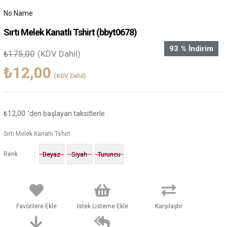
No Name
Sırtı Melek Kanatlı Tshirt
(bbyt0678)
93
%
İndirim
₺175,00
(KDV Dahil)
₺12,00
(KDV Dahil)
₺12,00
'den başlayan taksitlerle
Sırtı Melek Kanatlı Tshirt
:
Renk
Beyaz
Siyah
Turuncu
Favorilere Ekle
İstek Listeme Ekle
Karşılaştır