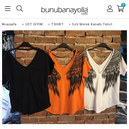
0
Anasayfa
>
ÜST GİYİM
>
TSHİRT
>
Sırtı Melek Kanatlı Tshirt