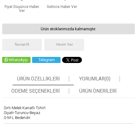
Fiyat Düşünce Haber
Gelince Haber Ver
Ver
Ürün stoklarımızda kalmamıştır.
Tavsiye Et
Yorum Yaz
WhatsApp
Telegram
ÜRÜN ÖZELLIKLERI
YORUMLAR
(0)
ÖDEME SEÇENEKLERI
ÜRÜN ÖNERILERI
Sırtı Melek Kanatlı Tshirt
Siyah-Turuncu-Beyaz
S-M-L Bedendir.