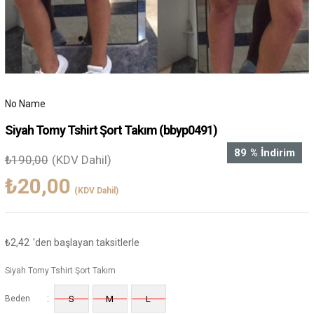
No Name
Siyah Tomy Tshirt Şort Takım
(bbyp0491)
89
%
İndirim
₺190,00
(KDV Dahil)
₺20,00
(KDV Dahil)
₺2,42
'den başlayan taksitlerle
Siyah Tomy Tshirt Şort Takım
:
Beden
S
M
L