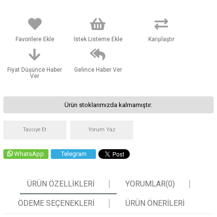
Favorilere Ekle
İstek Listeme Ekle
Karşılaştır
Fiyat Düşünce Haber
Gelince Haber Ver
Ver
Ürün stoklarımızda kalmamıştır.
Tavsiye Et
Yorum Yaz
WhatsApp
Telegram
ÜRÜN ÖZELLIKLERI
YORUMLAR
(0)
ÖDEME SEÇENEKLERI
ÜRÜN ÖNERILERI