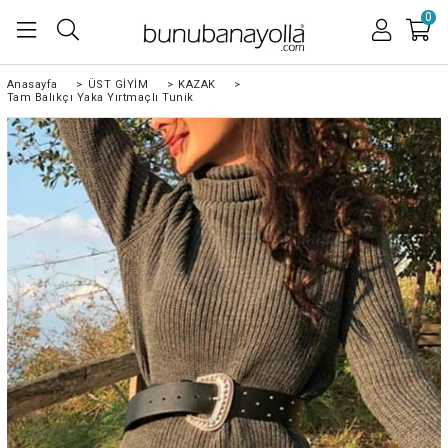
0
Anasayfa
>
ÜST GİYİM
>
KAZAK
>
Tam Balıkçı Yaka Yırtmaçlı Tunik