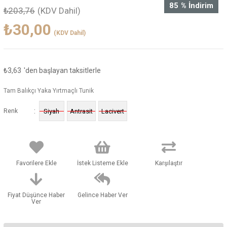
85
%
İndirim
₺203,76
(KDV Dahil)
₺30,00
(KDV Dahil)
₺3,63
'den başlayan taksitlerle
Tam Balıkçı Yaka Yırtmaçlı Tunik
:
Renk
Siyah
Antrasit
Lacivert
Favorilere Ekle
İstek Listeme Ekle
Karşılaştır
Fiyat Düşünce Haber
Gelince Haber Ver
Ver