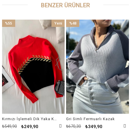
BENZER ÜRÜNLER
%55
Yeni
%48
İndirim
Ürün
İndirim
%55İndirim
%48İndirim
Kırmızı İşlemeli Dik Yaka Kazak
Gri Simli Fermuarlı Kazak
₺549,90
₺670,30
₺249,90
₺349,90