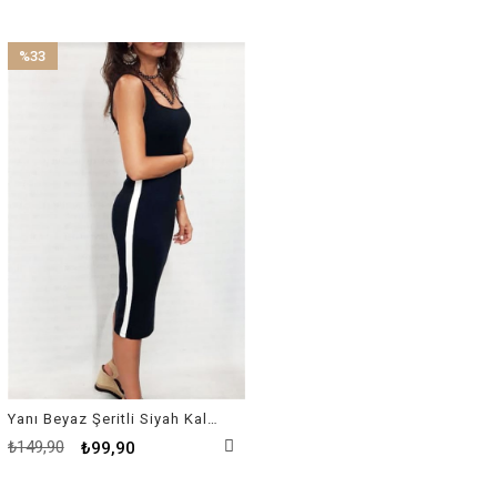
%33
İndirim
%33İndirim
Yanı Beyaz Şeritli Siyah Kalem Elbise
₺149,90
₺99,90