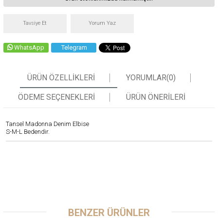
Tavsiye Et
Yorum Yaz
WhatsApp
Telegram
ÜRÜN ÖZELLIKLERI
YORUMLAR
(0)
ÖDEME SEÇENEKLERI
ÜRÜN ÖNERILERI
Tansel Madonna Denim Elbise
S-M-L Bedendir.
BENZER ÜRÜNLER