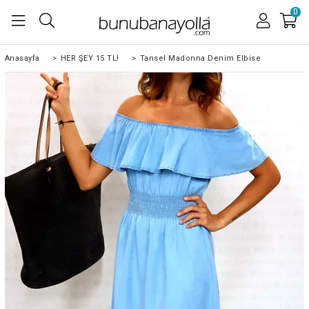
0
Anasayfa
>
HER ŞEY 15 TL!
>
Tansel Madonna Denim Elbise