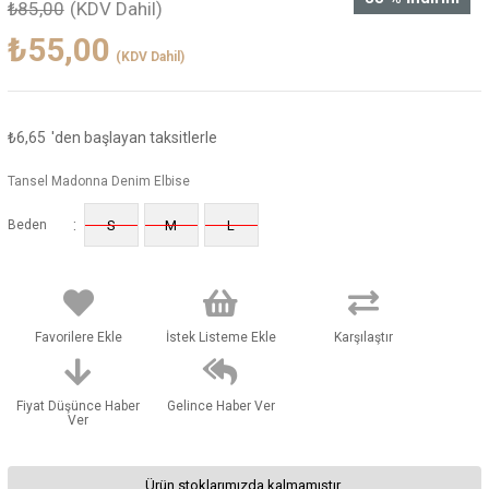
₺85,00
(KDV Dahil)
₺55,00
(KDV Dahil)
₺6,65
'den başlayan taksitlerle
Tansel Madonna Denim Elbise
:
Beden
S
M
L
Favorilere Ekle
İstek Listeme Ekle
Karşılaştır
Fiyat Düşünce Haber
Gelince Haber Ver
Ver
Ürün stoklarımızda kalmamıştır.