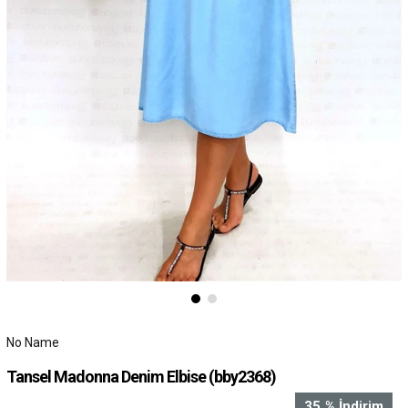
No Name
Tansel Madonna Denim Elbise
(bby2368)
35
%
İndirim