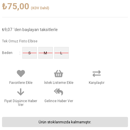
₺75,00
(KDV Dahil)
₺9,07
'den başlayan taksitlerle
Tek Omuz Fisto Elbise
:
Beden
S
M
L
Favorilere Ekle
İstek Listeme Ekle
Karşılaştır
Fiyat Düşünce Haber
Gelince Haber Ver
Ver
Ürün stoklarımızda kalmamıştır.