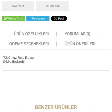
Tavsiye Et
Yorum Yaz
WhatsApp
Telegram
ÜRÜN ÖZELLIKLERI
YORUMLAR
(0)
ÖDEME SEÇENEKLERI
ÜRÜN ÖNERILERI
Tek Omuz Fisto Elbise
S-M-L Bedendir.
BENZER ÜRÜNLER