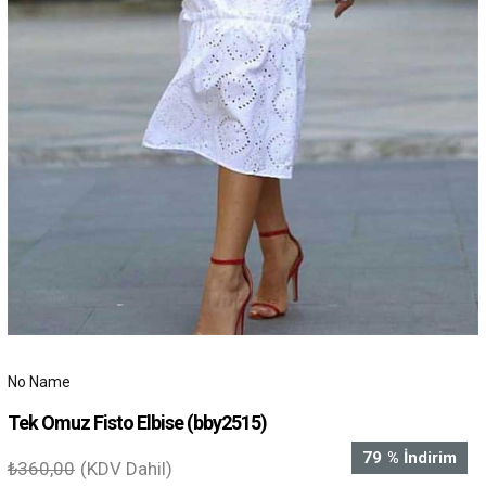
No Name
Tek Omuz Fisto Elbise
(bby2515)
79
%
İndirim
₺360,00
(KDV Dahil)