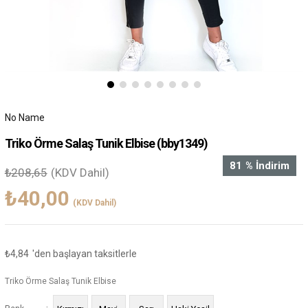
No Name
Triko Örme Salaş Tunik Elbise
(bby1349)
81
%
İndirim
₺208,65
(KDV Dahil)
₺40,00
(KDV Dahil)
₺4,84
'den başlayan taksitlerle
Triko Örme Salaş Tunik Elbise