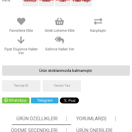
:
Renk
Kırmızı
Mavi
Sarı
Haki Yeşil
Favorilere Ekle
İstek Listeme Ekle
Karşılaştır
Fiyat Düşünce Haber
Gelince Haber Ver
Ver
Ürün stoklarımızda kalmamıştır.
Tavsiye Et
Yorum Yaz
WhatsApp
Telegram
ÜRÜN ÖZELLIKLERI
YORUMLAR
(0)
ÖDEME SEÇENEKLERI
ÜRÜN ÖNERILERI