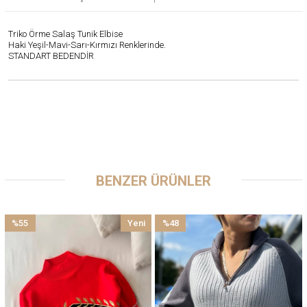
Triko Örme Salaş Tunik Elbise
Haki Yeşil-Mavi-Sarı-Kırmızı Renklerinde.
STANDART BEDENDİR
BENZER ÜRÜNLER
%55
Yeni
%48
İndirim
Ürün
İndirim
%55İndirim
%48İndirim