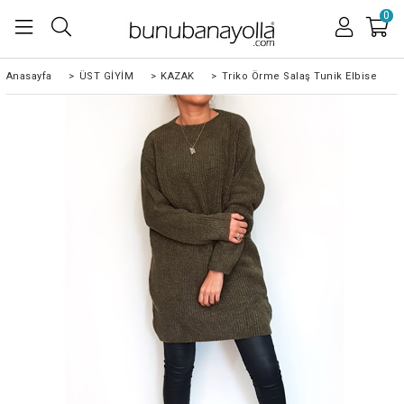
0
Anasayfa
>
ÜST GİYİM
>
KAZAK
>
Triko Örme Salaş Tunik Elbise