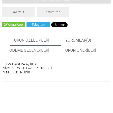
Tavsiye Et
Yorum Yaz
WhatsApp
Telegram
ÜRÜN ÖZELLIKLERI
YORUMLAR
(0)
ÖDEME SEÇENEKLERI
ÜRÜN ÖNERILERI
Tül Ve Payet Detay Bluz
SİYAH VE GOLD PAYET RENKLERİ İLE
S-M-L BEDENLİDİR