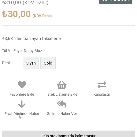
₺310,00
(KDV Dahil)
₺30,00
(KDV Dahil)
₺3,63
'den başlayan taksitlerle
Tül Ve Payet Detay Bluz
:
Renk
Siyah
Gold
Favorilere Ekle
İstek Listeme Ekle
Karşılaştır
Fiyat Düşünce Haber
Gelince Haber Ver
Ver
Ürün stoklarımızda kalmamıştır.