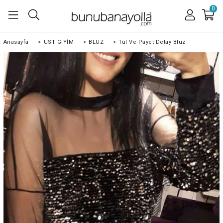
0
Anasayfa
>
ÜST GİYİM
>
BLUZ
>
Tül Ve Payet Detay Bluz