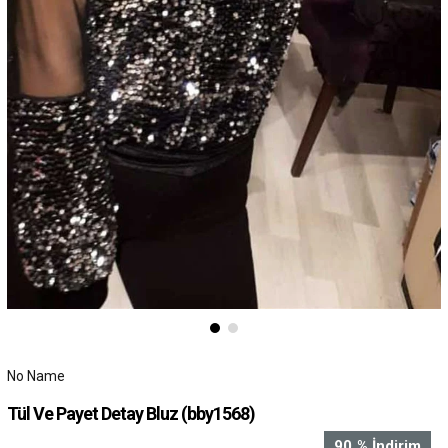
No Name
Tül Ve Payet Detay Bluz
(bby1568)
90
%
İndirim