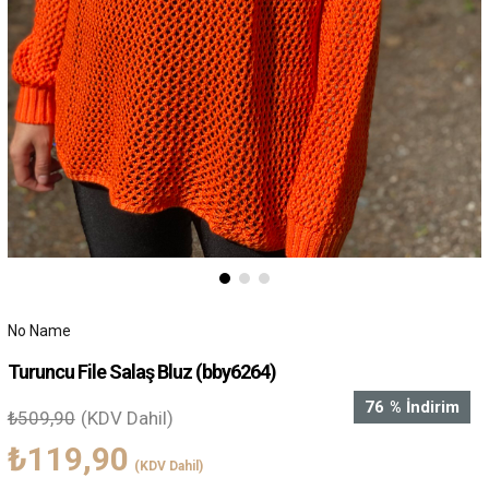
No Name
Turuncu File Salaş Bluz
(bby6264)
76
%
İndirim
₺509,90
(KDV Dahil)
₺119,90
(KDV Dahil)