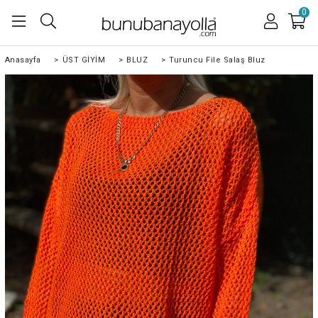
0
Anasayfa
>
ÜST GİYİM
>
BLUZ
>
Turuncu File Salaş Bluz