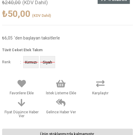
₺240,00
(KDV Dahil)
₺50,00
(KDV Dahil)
₺6,05
'den başlayan taksitlerle
Tüvit Ceket Etek Takım
:
Renk
Kırmızı
Siyah
Favorilere Ekle
İstek Listeme Ekle
Karşılaştır
Fiyat Düşünce Haber
Gelince Haber Ver
Ver
Ürün stoklarımızda kalmamıştır.