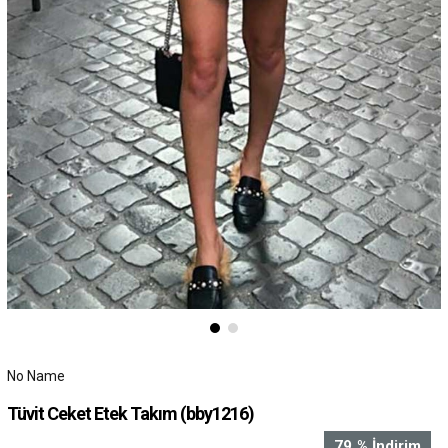
No Name
Tüvit Ceket Etek Takım
(bby1216)
79
%
İndirim