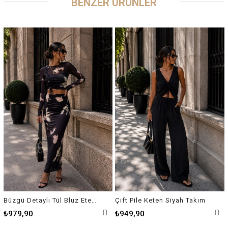
BENZER ÜRÜNLER
Büzgü Detaylı Tül Bluz Etek Takım
Çift Pile Keten Siyah Takım
₺979,90
₺949,90