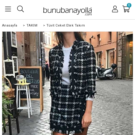
0
Anasayfa
>
TAKIM
>
Tüvit Ceket Etek Takım