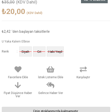
₺35,00
(KDV Dahil)
₺20,00
(KDV Dahil)
₺2,42
'den başlayan taksitlerle
U Yaka Kalem Elbise
:
Renk
Siyah
Gri
Haki Yeşil
Favorilere Ekle
İstek Listeme Ekle
Karşılaştır
Fiyat Düşünce Haber
Gelince Haber Ver
Ver
Ürün stoklarımızda kalmamıştır.