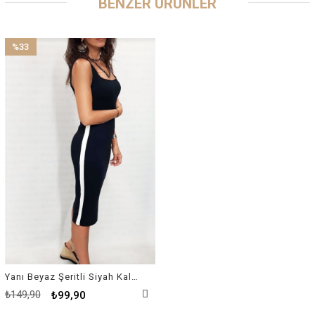
BENZER ÜRÜNLER
%33
İndirim
%33İndirim
Yanı Beyaz Şeritli Siyah Kalem Elbise
₺149,90
₺99,90