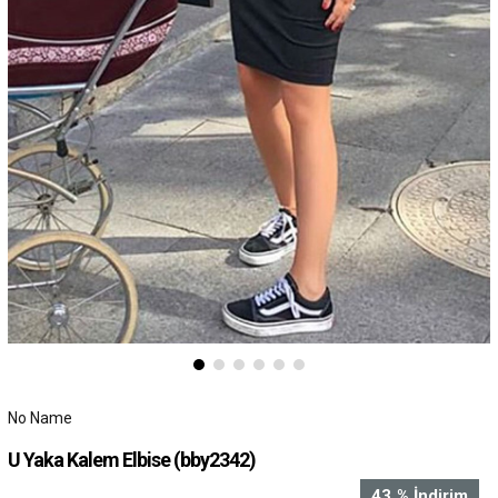
No Name
U Yaka Kalem Elbise
(bby2342)
43
%
İndirim