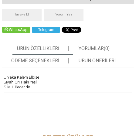
Tavsiye Et
Yorum Yaz
WhatsApp
Telegram
ÜRÜN ÖZELLIKLERI
YORUMLAR
(0)
ÖDEME SEÇENEKLERI
ÜRÜN ÖNERILERI
U Yaka Kalem Elbise
Siyah-Gri-Haki Yeşli
S-M-L Bedendir.