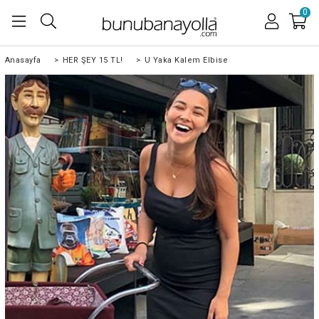
0
Anasayfa
>
HER ŞEY 15 TL!
>
U Yaka Kalem Elbise