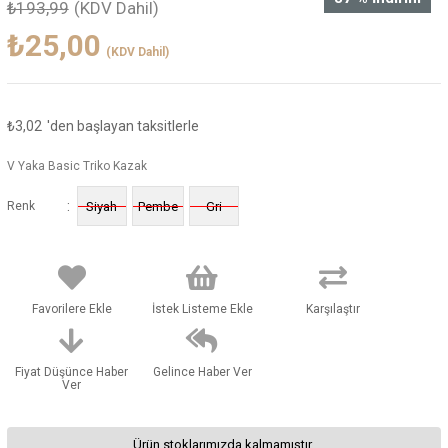
₺193,99
(KDV Dahil)
₺25,00
(KDV Dahil)
₺3,02
'den başlayan taksitlerle
V Yaka Basic Triko Kazak
:
Renk
Siyah
Pembe
Gri
Favorilere Ekle
İstek Listeme Ekle
Karşılaştır
Fiyat Düşünce Haber
Gelince Haber Ver
Ver
Ürün stoklarımızda kalmamıştır.