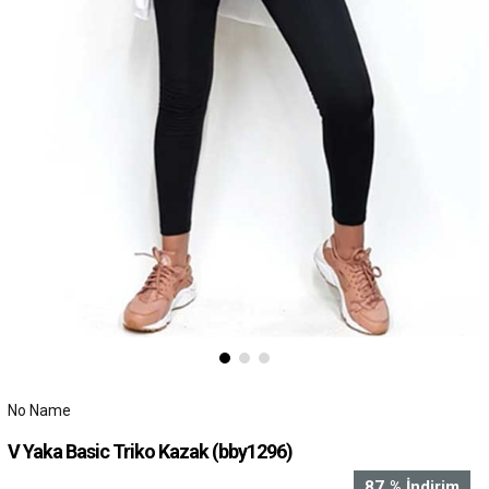
No Name
V Yaka Basic Triko Kazak
(bby1296)
87
%
İndirim