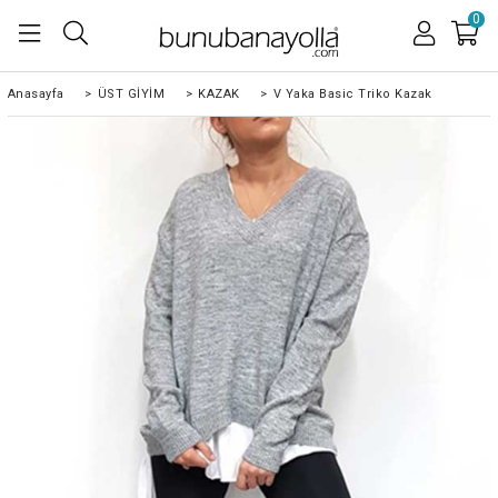
0
Anasayfa
>
ÜST GİYİM
>
KAZAK
>
V Yaka Basic Triko Kazak