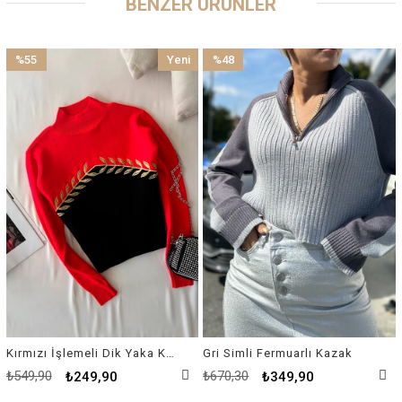
BENZER ÜRÜNLER
%55
Yeni
%48
İndirim
Ürün
İndirim
%55İndirim
%48İndirim
Kırmızı İşlemeli Dik Yaka Kazak
Gri Simli Fermuarlı Kazak
₺549,90
₺670,30
₺249,90
₺349,90