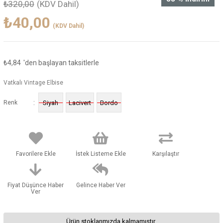
₺320,00
(KDV Dahil)
₺40,00
(KDV Dahil)
₺4,84
'den başlayan taksitlerle
Vatkalı Vintage Elbise
:
Renk
Siyah
Lacivert
Bordo
Favorilere Ekle
İstek Listeme Ekle
Karşılaştır
Fiyat Düşünce Haber
Gelince Haber Ver
Ver
Ürün stoklarımızda kalmamıştır.