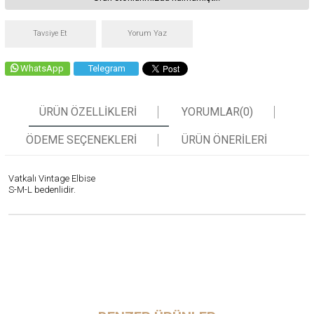
Tavsiye Et
Yorum Yaz
WhatsApp
Telegram
ÜRÜN ÖZELLIKLERI
YORUMLAR
(0)
ÖDEME SEÇENEKLERI
ÜRÜN ÖNERILERI
Vatkalı Vintage Elbise
S-M-L bedenlidir.