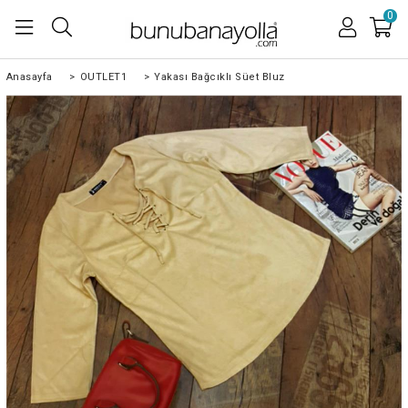
0
Anasayfa
>
OUTLET1
>
Yakası Bağcıklı Süet Bluz