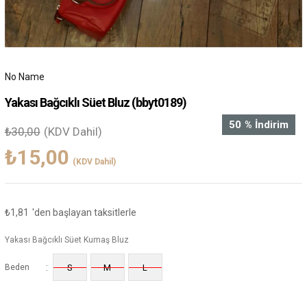
No Name
Yakası Bağcıklı Süet Bluz
(bbyt0189)
50
%
İndirim
₺30,00
(KDV Dahil)
₺15,00
(KDV Dahil)
₺1,81
'den başlayan taksitlerle
Yakası Bağcıklı Süet Kumaş Bluz
:
Beden
S
M
L