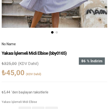
No Name
Yakası İşlemeli Midi Elbise
(bby0165)
86
%
İndirim
₺325,00
(KDV Dahil)
₺45,00
(KDV Dahil)
₺5,44
'den başlayan taksitlerle
Yakası İşlemeli Midi Elbise