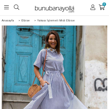
0
Anasayfa
>
Elbise
>
Yakası İşlemeli Midi Elbise