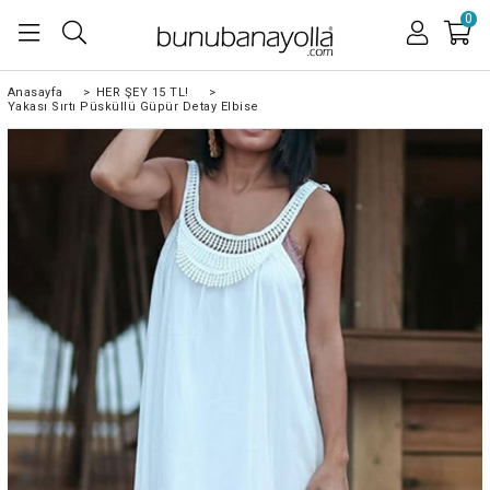
0
Anasayfa
>
HER ŞEY 15 TL!
>
Yakası Sırtı Püsküllü Güpür Detay Elbise