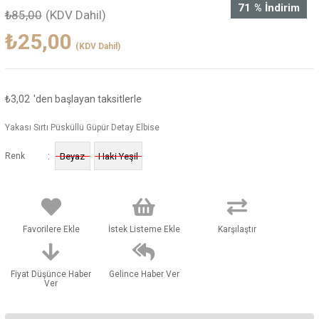
71
%
İndirim
₺85,00
(KDV Dahil)
₺25,00
(KDV Dahil)
₺3,02
'den başlayan taksitlerle
Yakası Sırtı Püsküllü Güpür Detay Elbise
:
Renk
Beyaz
Haki Yeşil
Favorilere Ekle
İstek Listeme Ekle
Karşılaştır
Fiyat Düşünce Haber
Gelince Haber Ver
Ver