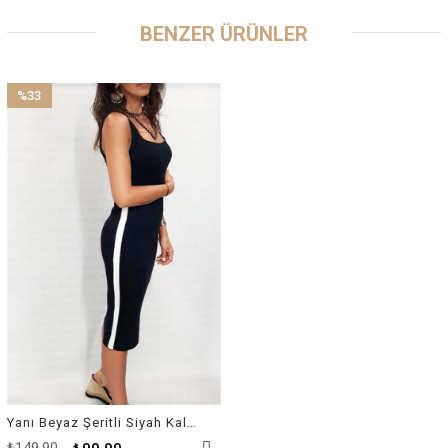
BENZER ÜRÜNLER
%33
İndirim
%33İndirim
Yanı Beyaz Şeritli Siyah Kalem Elbise
₺149,90