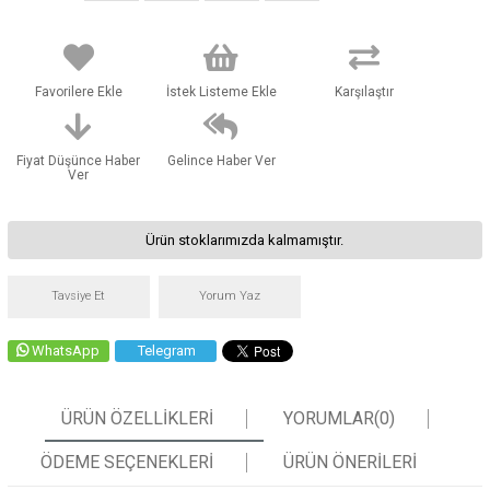
Favorilere Ekle
İstek Listeme Ekle
Karşılaştır
Fiyat Düşünce Haber
Gelince Haber Ver
Ver
Ürün stoklarımızda kalmamıştır.
Tavsiye Et
Yorum Yaz
WhatsApp
Telegram
ÜRÜN ÖZELLIKLERI
YORUMLAR
(0)
ÖDEME SEÇENEKLERI
ÜRÜN ÖNERILERI