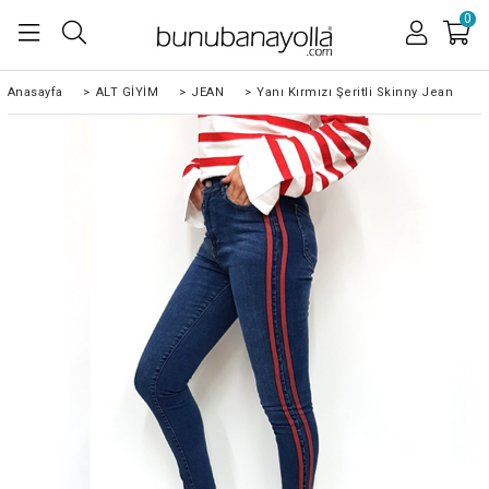
0
Anasayfa
>
ALT GİYİM
>
JEAN
>
Yanı Kırmızı Şeritli Skinny Jean