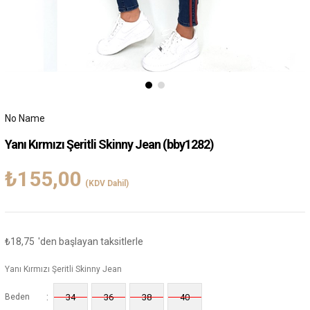
No Name
Yanı Kırmızı Şeritli Skinny Jean
(bby1282)
₺155,00
(KDV Dahil)
₺18,75
'den başlayan taksitlerle
Yanı Kırmızı Şeritli Skinny Jean
:
Beden
34
36
38
40