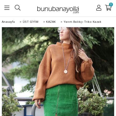
0
Anasayfa
>
ÜST GİYİM
>
KAZAK
>
Yarım Balıkçı Triko Kazak