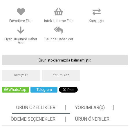
Favorilere Ekle
İstek Listeme Ekle
Karşılaştır
Fiyat Düşünce Haber
Gelince Haber Ver
Ver
Ürün stoklarımızda kalmamıştır.
Tavsiye Et
Yorum Yaz
WhatsApp
Telegram
ÜRÜN ÖZELLIKLERI
YORUMLAR
(0)
ÖDEME SEÇENEKLERI
ÜRÜN ÖNERILERI