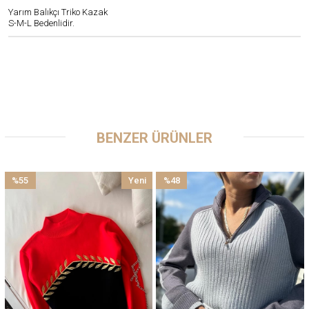
Yarım Balıkçı Triko Kazak
S-M-L Bedenlidir.
BENZER ÜRÜNLER
%55
Yeni
%48
İndirim
Ürün
İndirim
%55İndirim
%48İndirim