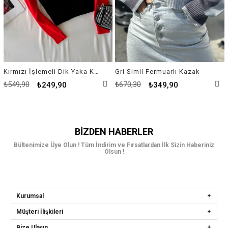
Kırmızı İşlemeli Dik Yaka Kazak
Gri Simli Fermuarlı Kazak
₺549,90
₺670,30
₺249,90
₺349,90
BIZDEN HABERLER
Bültenimize Üye Olun ! Tüm İndirim ve Fırsatlardan İlk Sizin Haberiniz
Olsun !
Kurumsal
Müşteri İlişkileri
Bize Ulaşın