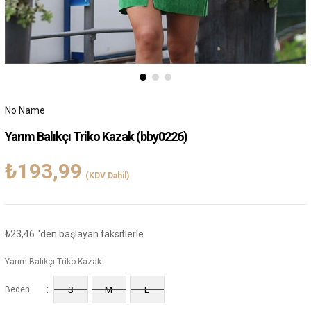
No Name
Yarım Balıkçı Triko Kazak
(bby0226)
₺193,99
(KDV Dahil)
₺23,46
'den başlayan taksitlerle
Yarım Balıkçı Triko Kazak
:
Beden
S
M
L