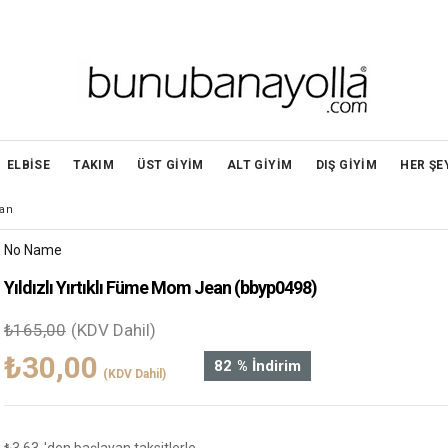
ELBİSE
TAKIM
ÜST GİYİM
ALT GİYİM
DIŞ GİYİM
HER ŞE
ean
No Name
Yıldızlı Yırtıklı Füme Mom Jean
(bbyp0498)
₺165,00
(KDV Dahil)
₺30,00
82
%
İndirim
(KDV Dahil)