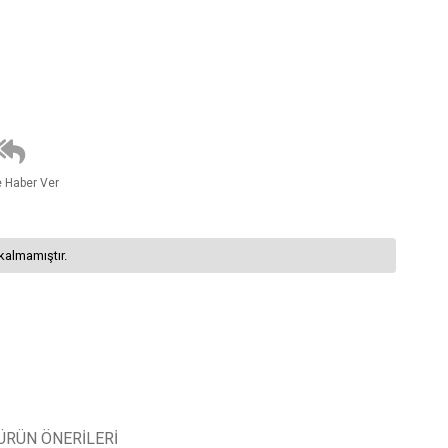
e Haber Ver
kalmamıştır.
ÜRÜN ÖNERILERI