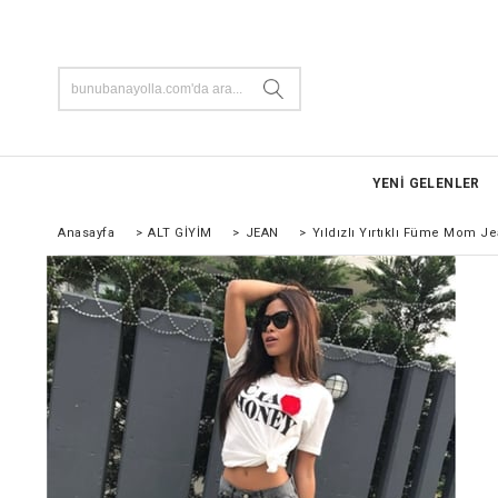
YENİ GELENLER
Anasayfa
>
ALT GİYİM
>
JEAN
>
Yıldızlı Yırtıklı Füme Mom J