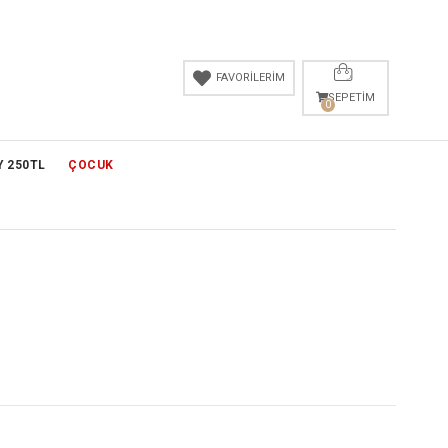
FAVORİLERİM
SEPETIM
0
Y 250TL
ÇOCUK