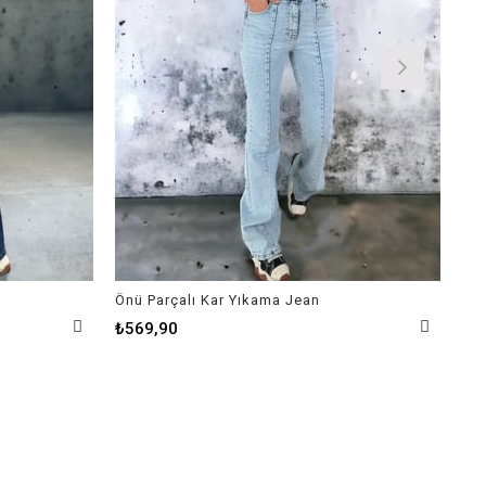
Önü Parçalı Kar Yıkama Jean
Koy
₺569,90
₺8