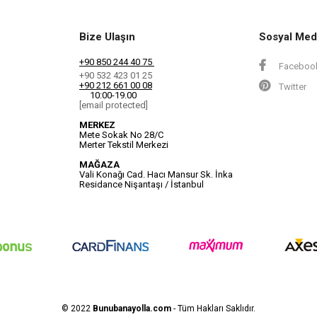
Bize Ulaşın
Sosyal Med
+90 850 244 40 75
Faceboo
+90 532 423 01 25
+90 212 661 00 08
Twitter
10:00-19.00
[email protected]
MERKEZ
Mete Sokak No 28/C
Merter Tekstil Merkezi
MAĞAZA
Vali Konağı Cad. Hacı Mansur Sk. İnka
Residance Nişantaşı / İstanbul
© 2022
Bunubanayolla.com
- Tüm Hakları Saklıdır.