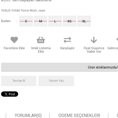
₺3,63
'den başlayan taksitlerle
Yıldızlı Yırtıklı Füme Mom Jean
:
Beden
S
M
L
XS
XL
Favorilere Ekle
İstek Listeme
Karşılaştır
Fiyat Düşünce
Gelinc
Ekle
Haber Ver
Ürün stoklarımızda 
Tavsiye Et
Yorum Yaz
YORUMLAR
(0)
ÖDEME SEÇENEKLERI