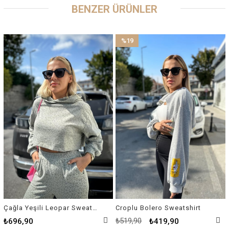
BENZER ÜRÜNLER
%19
İndirim
%19İndirim
Çağla Yeşili Leopar Sweatshirt
Croplu Bolero Sweatshirt
₺519,90
₺696,90
₺419,90