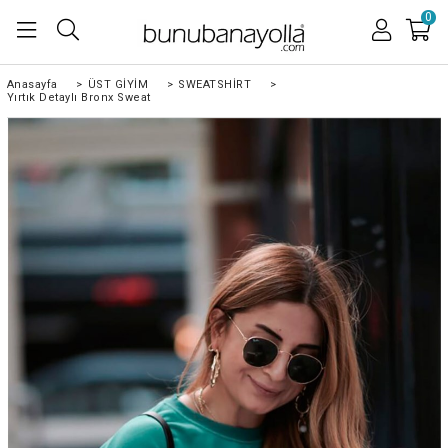
0
Anasayfa
>
ÜST GİYİM
>
SWEATSHİRT
>
Yırtık Detaylı Bronx Sweat