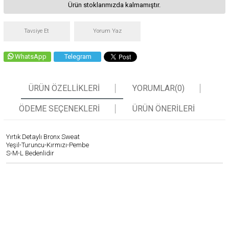
Ürün stoklarımızda kalmamıştır.
Tavsiye Et
Yorum Yaz
WhatsApp
Telegram
ÜRÜN ÖZELLIKLERI
YORUMLAR
(0)
ÖDEME SEÇENEKLERI
ÜRÜN ÖNERILERI
Yırtık Detaylı Bronx Sweat
Yeşil-Turuncu-Kırmızı-Pembe
S-M-L Bedenlidir