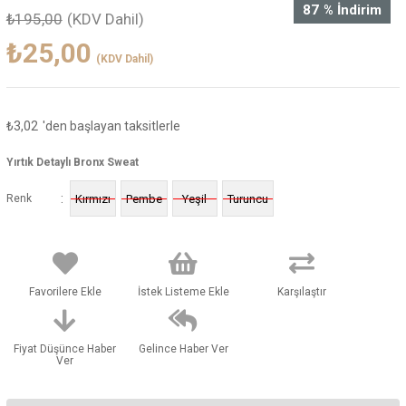
87
%
İndirim
₺195,00
(KDV Dahil)
₺25,00
(KDV Dahil)
₺3,02
'den başlayan taksitlerle
Yırtık Detaylı Bronx Sweat
:
Renk
Kırmızı
Pembe
Yeşil
Turuncu
Favorilere Ekle
İstek Listeme Ekle
Karşılaştır
Fiyat Düşünce Haber
Gelince Haber Ver
Ver