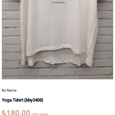
No Name
Yoga Tshirt
(bby3408)
₺180,00
(KDV Dahil)