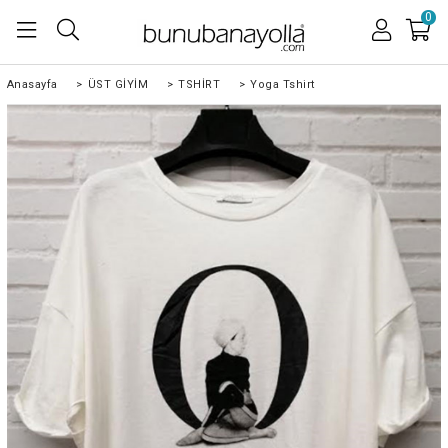
0
Anasayfa
>
ÜST GİYİM
>
TSHİRT
>
Yoga Tshirt