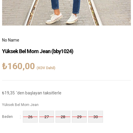
No Name
Yüksek Bel Mom Jean
(bby1024)
₺160,00
(KDV Dahil)
₺19,35
'den başlayan taksitlerle
Yüksek Bel Mom Jean
:
Beden
26
27
28
29
30