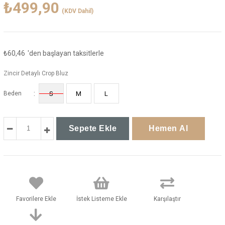
₺499,90
(KDV Dahil)
₺60,46
'den başlayan taksitlerle
Zincir Detaylı Crop Bluz
:
Beden
S
M
L
Favorilere Ekle
İstek Listeme Ekle
Karşılaştır