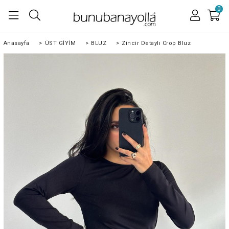
0
Anasayfa
>
ÜST GİYİM
>
BLUZ
>
Zincir Detaylı Crop Bluz