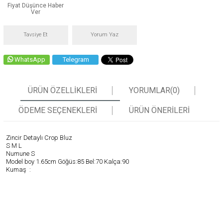
Fiyat Düşünce Haber
Ver
Tavsiye Et
Yorum Yaz
WhatsApp
Telegram
ÜRÜN ÖZELLIKLERI
YORUMLAR
(0)
ÖDEME SEÇENEKLERI
ÜRÜN ÖNERILERI
Zincir Detaylı Crop Bluz
S M L
Numune S
Model boy 1.65cm Göğüs:85 Bel:70 Kalça:90
Kumaş :